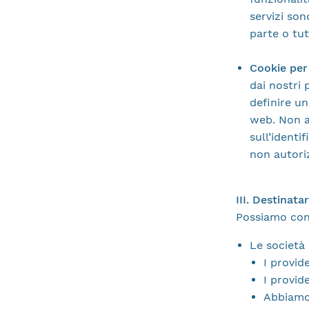
servizi son
parte o tu
Cookie per
dai nostri 
definire un
web. Non a
sull’identi
non autori
III. Destinata
Possiamo cond
Le società 
I provid
I provid
Abbiamo 