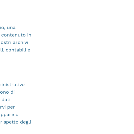
io, una
e contenuto in
ostri archivi
i, contabili e
inistrative
tono di
 dati
rvi per
luppare o
 rispetto degli
.