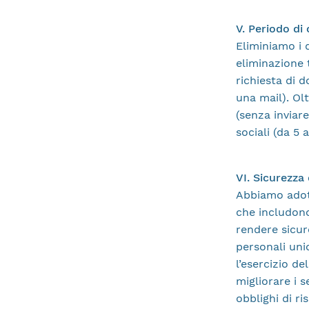
V. Periodo di
Eliminiamo i 
eliminazione 
richiesta di 
una mail). Ol
(senza inviare
sociali (da 5 
VI. Sicurezza 
Abbiamo adott
che includono
rendere sicuro
personali uni
l’esercizio de
migliorare i s
obblighi di r