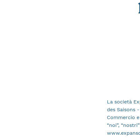
La società Exp
des Saisons -
Commercio e d
“noi”, “nostri
www.expanscie