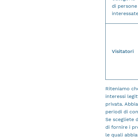
di persone
interessat
Visitatori
Riteniamo che
interessi legi
privata. Abbi
periodi di co
Se scegliete 
di fornire i p
le quali abbi