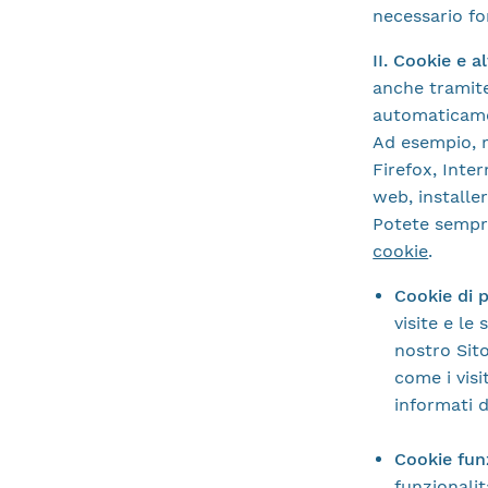
necessario for
II. Cookie e 
anche tramite
automaticamen
Ad esempio, r
Firefox, Inte
web, installe
Potete sempre
cookie
.
Cookie di
visite e le
nostro Sito
come i visi
informati d
Cookie fun
funzionalit