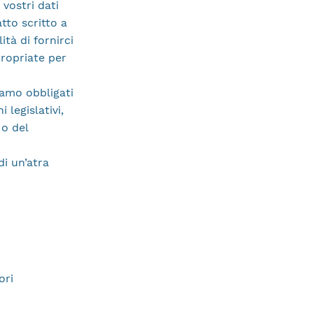
vostri dati
atto scritto a
ità di fornirci
propriate per
siamo obbligati
 legislativi,
 o del
di un’atra
ori