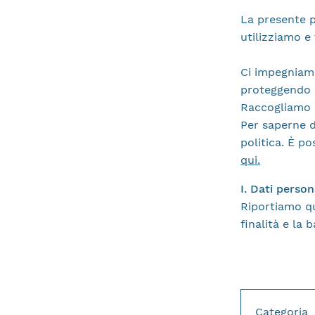
La presente p
utilizziamo e 
Ci impegniamo
proteggendo l
Raccogliamo i 
Per saperne di
politica. È po
qui.
I. Dati person
Riportiamo qui
finalità e la
Categoria