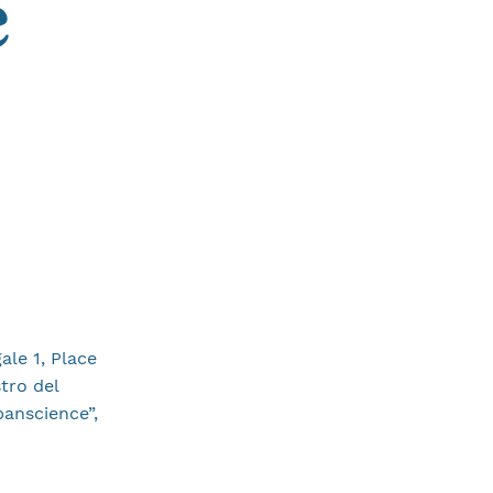
e
ale 1, Place
tro del
panscience”,