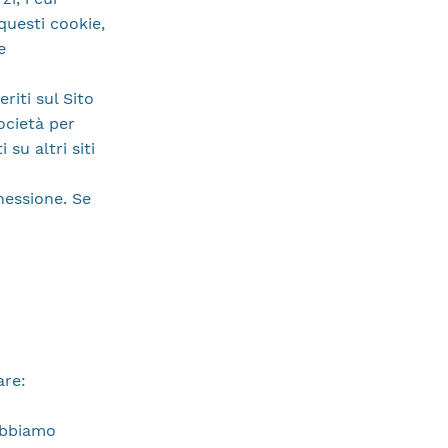
 questi cookie,
e
riti sul Sito
ocietà per
 su altri siti
nessione. Se
are:
abbiamo