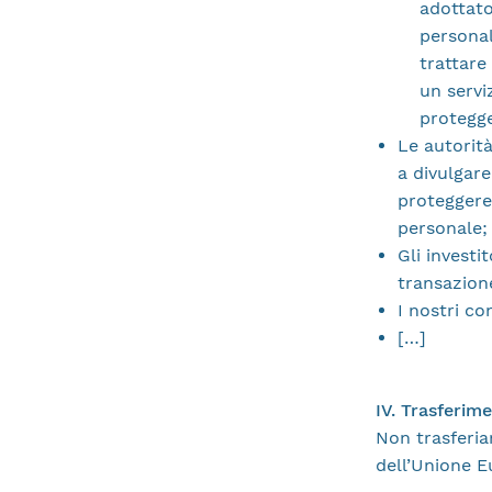
adottato
personal
trattare 
un servi
protegge
Le autorità
a divulgare
proteggere 
personale;
Gli investi
transazione
I nostri con
[…]
IV. Trasferim
Non trasferia
dell’Unione E