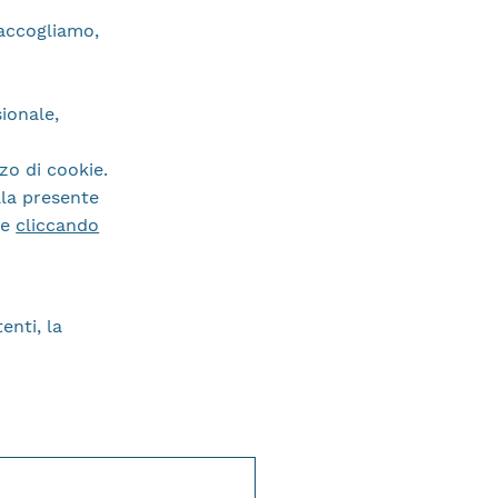
raccogliamo,
sionale,
zzo di cookie.
ella presente
ie
cliccando
enti, la