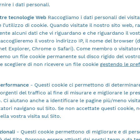
nire i dati personali.
altre tecnologie Web
Raccogliamo i dati personali dei visita
 l’utilizzo di cookie. Quando visitate il nostro sito web, 
te alcuni dati che vi riguardano e che riguardano il vos
accoglieremo il vostro indirizzo IP, il nome del browser (d
rnet Explorer, Chrome o Safari). Come membro o visitatore
remo un file cookie permanente sul disco rigido del vost
 scegliere di non ricevere un file cookie
gestendo le pre
 performance
-
Questi cookie ci permettono di determinare
 sorgenti del traffico al fine di misurare e migliorare le pre
. Ci aiutano anche a identificare le pagine più/meno visit
tatori navigano sul Sito. Se non accettate questi cookie,
ella vostra visita sul Sito.
zionali
-
Questi cookie permettono di migliorare e di pers
à del Sito. Possono essere attivati dai nostri team o da terz