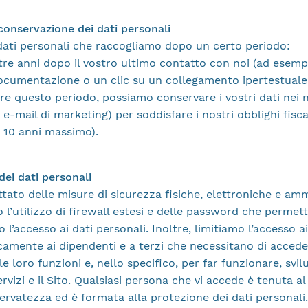
 conservazione dei dati personali
dati personali che raccogliamo dopo un certo periodo:
tre anni dopo il vostro ultimo contatto con noi (ad esemp
documentazione o un clic su un collegamento ipertestual
tre questo periodo, possiamo conservare i vostri dati nei n
 e-mail di marketing) per soddisfare i nostri obblighi fiscal
a 10 anni massimo).
dei dati personali
ato delle misure di sicurezza fisiche, elettroniche e amm
 l’utilizzo di firewall estesi e delle password che permet
 l’accesso ai dati personali. Inoltre, limitiamo l’accesso ai
camente ai dipendenti e a terzi che necessitano di accede
lle loro funzioni e, nello specifico, per far funzionare, svi
ervizi e il Sito. Qualsiasi persona che vi accede è tenuta al
iservatezza ed è formata alla protezione dei dati personali