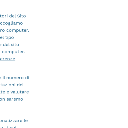
tori del Sito
raccogliamo
tro computer.
el tipo
 del sito
ro computer.
ferenze
 il numero di
stazioni del
ate e valutare
 non saremo
onalizzare le
i, i cui