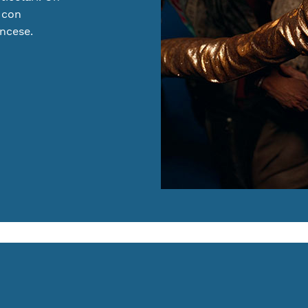
 con
ancese.