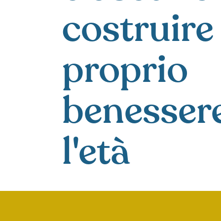
costruire 
proprio
benesser
l'età