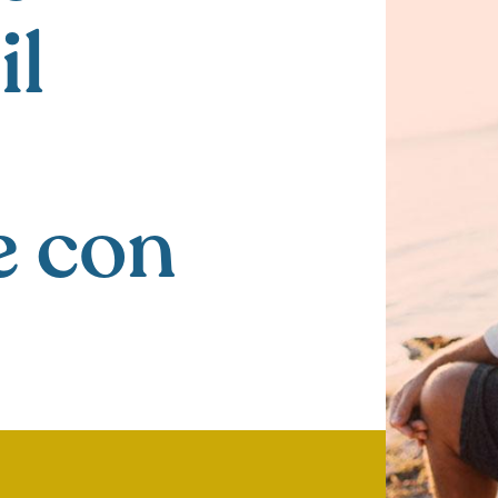
il
e con