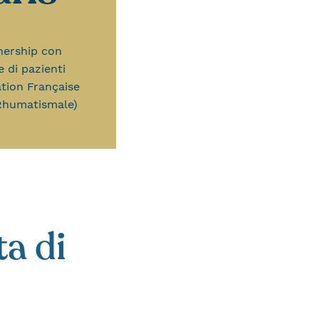
nership con
e di pazienti
tion Française
-Rhumatismale)
a di