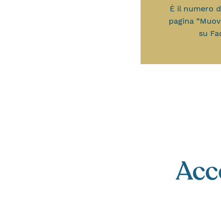
È il numero 
pagina “Muov
su Fa
Acc