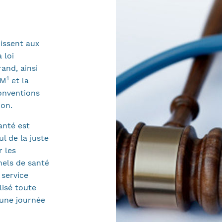
nissent aux
 loi
and, ainsi
1
SM
et la
conventions
ion.
anté est
l de la juste
 les
nels de santé
 service
isé toute
’une journée