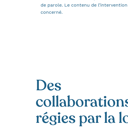
de parole. Le contenu de l’interventio
concerné.
Des
collaboration
régies par la l