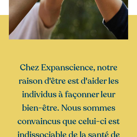
Chez Expanscience, notre
raison d'être est d'aider les
individus à façonner leur
bien-être. Nous sommes
convaincus que celui-ci est
indissociable de la santé de