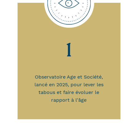
1
Observatoire Age et Société,
lancé en 2025, pour lever les
tabous et faire évoluer le
rapport à l'âge