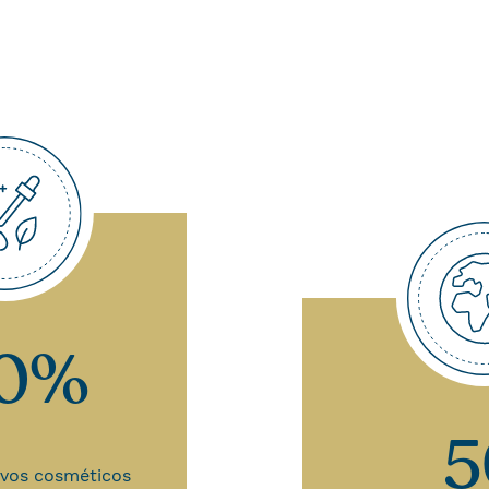
00%
5
ivos cosméticos