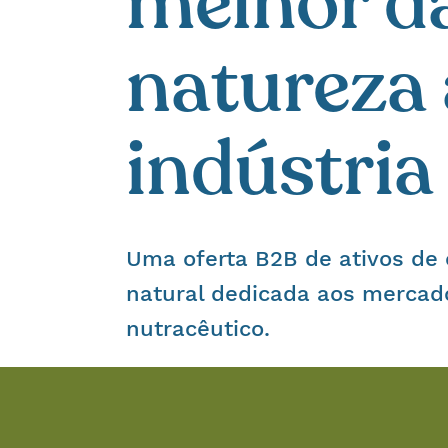
melhor d
natureza 
indústria
Uma oferta B2B de ativos de
natural dedicada aos mercad
nutracêutico.