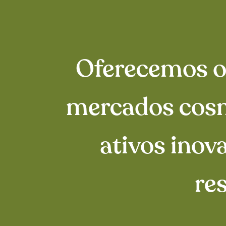
Oferecemos o 
mercados cosm
ativos inov
re