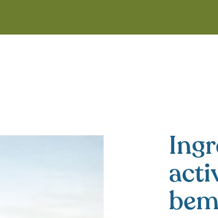
Ingr
acti
bem