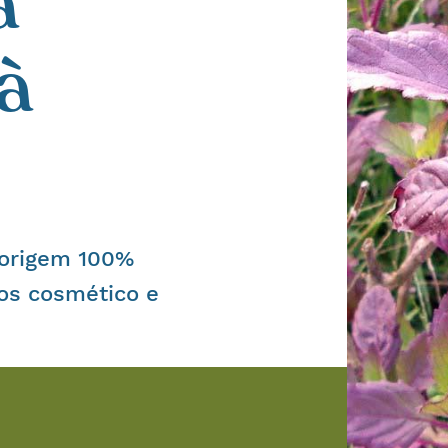
a
à
 origem 100%
os cosmético e