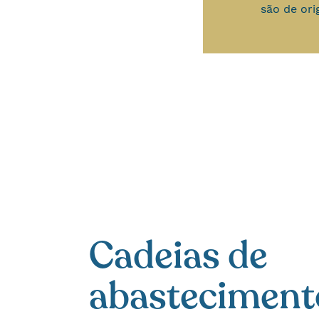
são de or
Cadeias de
abasteciment