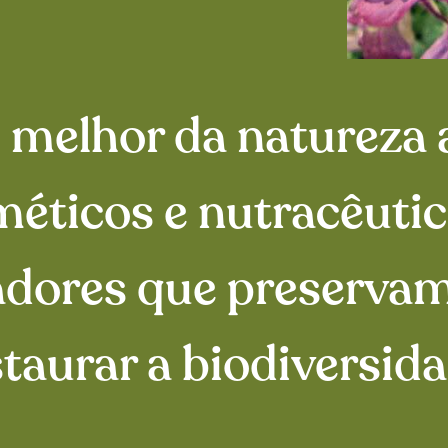
melhor da natureza 
éticos e nutracêutic
adores que preserva
staurar a biodiversida