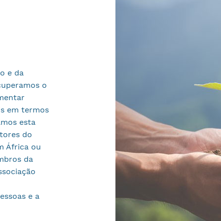
o e da
cuperamos o
mentar
is em termos
amos esta
etores do
 África ou
mbros da
ssociação
essoas e a