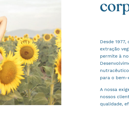
corp
Desde 1977, 
extração veg
permite à no
Desenvolvime
nutracêutico
para o bem-e
A nossa exig
nossos clien
qualidade, ef