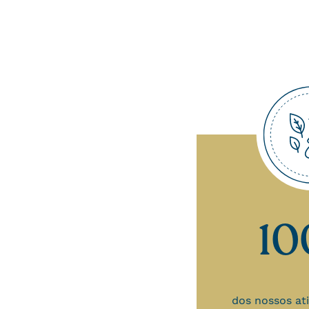
1
dos nossos at