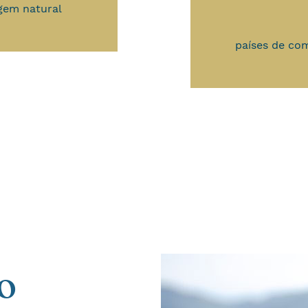
igem natural
países de com
o