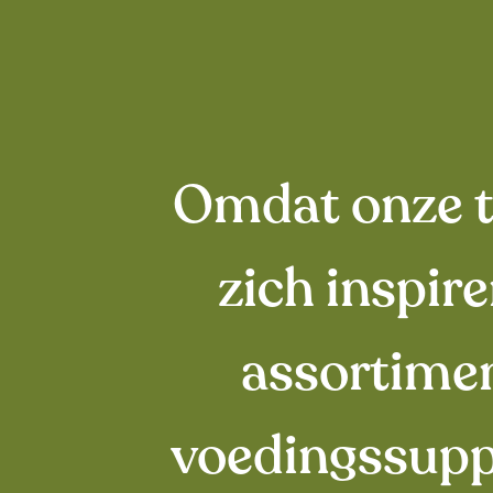
Omdat onze to
zich inspir
assortime
voedingssupp