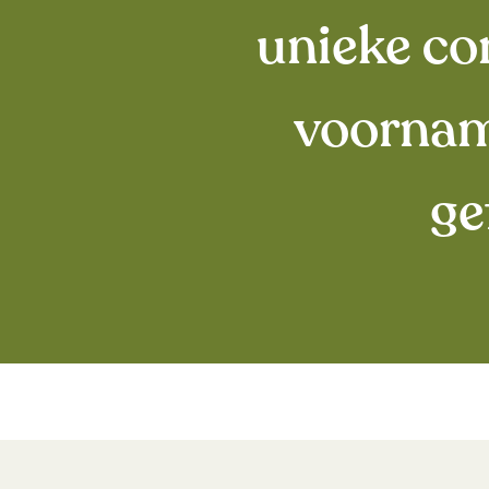
unieke co
voornam
ge