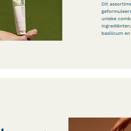
Dit assortim
geformuleerd
unieke combi
ingrediënten,
basilicum en