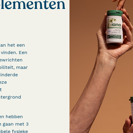
plementen
kan het een
 vinden. Een
ewrichten
liteit, maar
minderde
eze
t
htergrond
gen hebben
e gaan met 3
ele fysieke