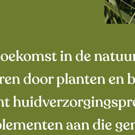
ekomst in de natuur l
eren door planten en b
nt huidverzorgingspr
lementen aan die gem