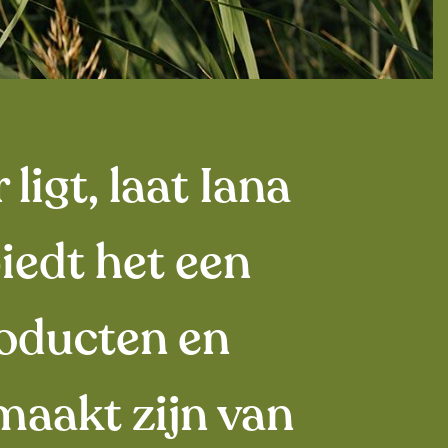
igt, laat Iana
iedt het een
oducten en
aakt zijn van