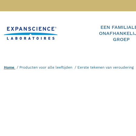
Accéder au contenu
EEN FAMILIAL
Home
ONAFHANKELI
GROEP
Home
Producten voor alle leeftijden
Current :
Eerste tekenen van veroudering