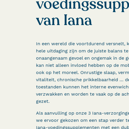
voedingssup
van Iana
In een wereld die voortdurend versnelt, 
hele uitdaging zijn om de juiste balans te
onaangenaam gevoel en ongemak in de g
kan niet alleen invloed hebben op de mobi
ook op het moreel. Onrustige slaap, ver
vitaliteit, chronische prikkelbaarheid … d
toestanden kunnen het interne evenwich
verzwakken en worden te vaak op de ac
gezet.
Als aanvulling op onze 3 Iana-verzorgin
we ervoor gekozen om een stap verder t
Iana-voedingssupplementen met een dubb