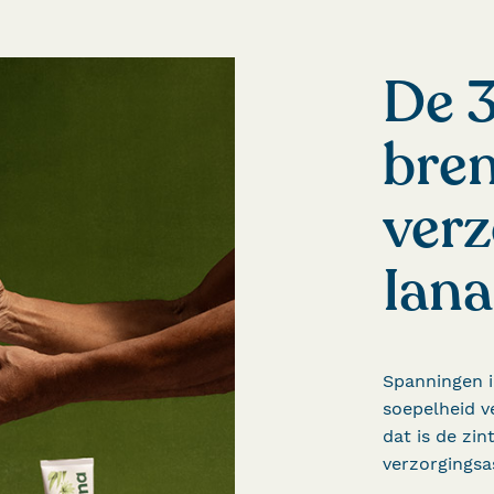
De 3
bre
verz
Iana
Spanningen i
soepelheid v
dat is de zin
verzorgingsa