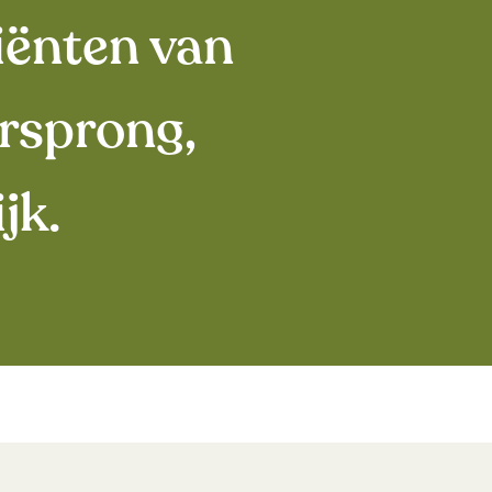
iënten van
rsprong,
jk.