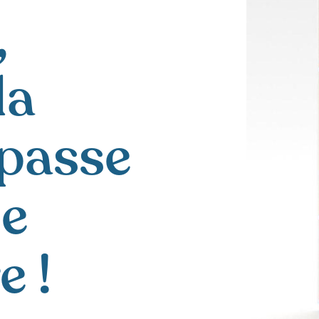
,
la
 passe
se
e !