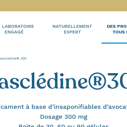
 LABORATOIRE
NATURELLEMENT
DES PRO
ENGAGÉ
EXPERT
TOUS 
ctuel :
iascledine® 300
iasclédine®3
cament à base d’insaponifiables d’avocat
Dosage 300 mg
Boite de 30, 60 ou 90 gélules