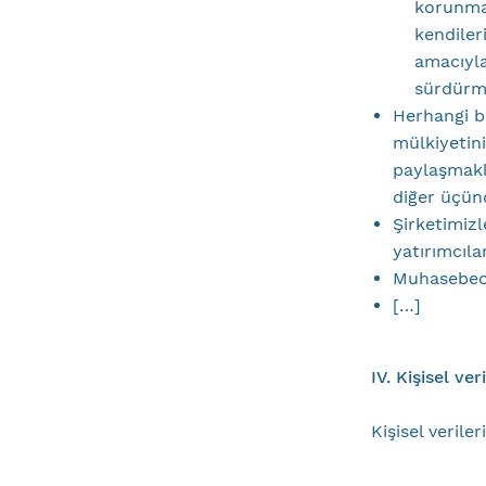
korunmas
kendiler
amacıyla
sürdürme
Herhangi b
mülkiyetini
paylaşmakl
diğer üçün
Şirketimizl
yatırımcıla
Muhasebeci
[…]
IV. Kişisel ve
Kişisel verile