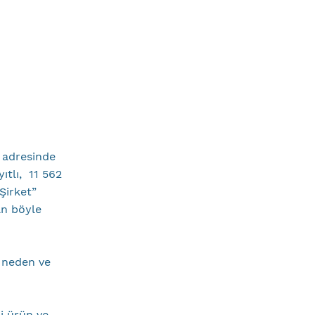
 adresinde
ıtlı, 11 562
Şirket”
an böyle
n, neden ve
li ürün ve