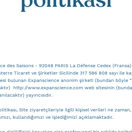
ace des Saisons - 92048 PARIS La Défense Cedex (Fransa)
rre Ticaret ve Şirketler Sicilinde 317 586 808 sayı ile kay
esi bulunan Expanscience anonim şirketi (bundan böyle “
caktır) http://www.expanscience.com web sitesinin (bund
anılacaktır) yayıncısıdır.
olitikası, Site ziyaretçileriyle ilgili kişisel verileri ne zama
ımızı, kullandığımızı ve işlediğimizi açıklamaktadır.
ın gizliliğinizi korurken size profesyonel bir şekilde kalite