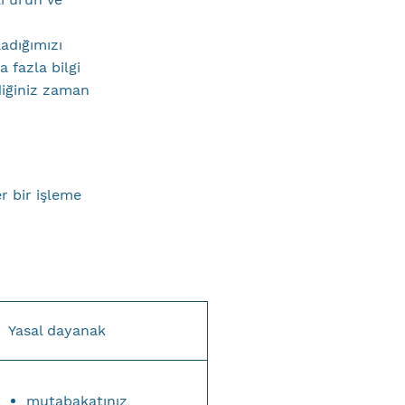
ladığımızı
 fazla bilgi
diğiniz zaman
er bir işleme
Yasal dayanak
mutabakatınız