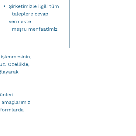
Şirketimizle ilgili tüm
taleplere cevap
vermekte
meşru menfaatimiz
 işlenmesinin,
z. Özellikle,
ğlayarak
ünleri
e amaçlarımızı
u formlarda