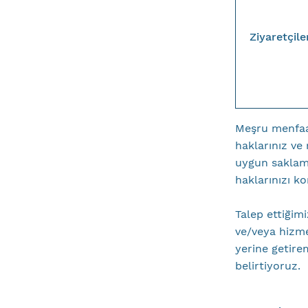
Ziyaretçile
Meşru menfaat
haklarınız ve 
uygun saklama
haklarınızı k
Talep ettiğimi
ve/veya hizme
yerine getire
belirtiyoruz.