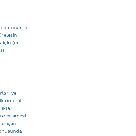
a bulunan bir
ürelerin
 için (en
rı
rları ve
lik önlemleri
likle
ere erişmesi
a erişen
 konusunda