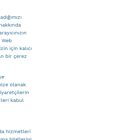
ladığımızı
 hakkında
arayıcınızın
. Web
zin için kalıcı
n bir çerez
ve
emize olanak
iyaretçilerin
leri kabul
da hizmetleri
ma bilgilerini