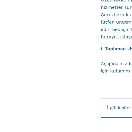
hizmetler su
Çerezlerin kul
lütfen unutma
edinmek için 
buraya tıklay
I. Toplanan ki
Aşağıda, sizde
için kullanım
İlgili kişiler