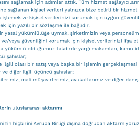
ını sağlamak için adımlar attık. Tüm hizmet sağlayıcıları
ine sağlanan kişisel verileri yalnızca bize belirli bir hizme
 işlemek ve kişisel verilerinizi korumak için uygun güvenli
k için yazılı bir sözleşme ile bağlıdır.
ir yasal yükümlülüğe uymak, şirketimizin veya personelimi
 ve/veya güvenliğini korumak için kişisel verilerinizi ifşa 
a yükümlü olduğumuz takdirde yargı makamları, kamu ida
cü şahıslar;
e ilgili olası bir satış veya başka bir işlemin gerçekleşme
r ve diğer ilgili üçüncü şahıslar;
lerimiz, mali müşavirlerimiz, avukatlarımız ve diğer danı
rilerin uluslararası aktarımı
rinizin hiçbirini Avrupa Birliği dışına doğrudan aktarmıyoruz