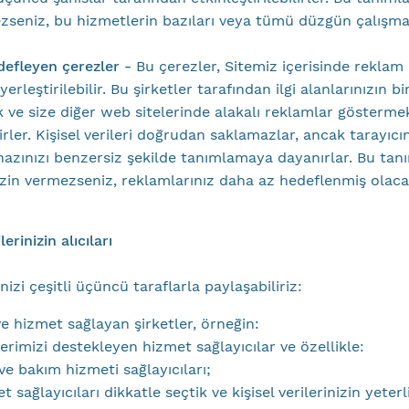
zseniz, bu hizmetlerin bazıları veya tümü düzgün çalışmay
efleyen çerezler -
Bu çerezler, Sitemiz içerisinde reklam
erleştirilebilir. Bu şirketler tarafından ilgi alanlarınızın bir
 ve size diğer web sitelerinde alakalı reklamlar göstermek
lirler. Kişisel verileri doğrudan saklamazlar, ancak tarayıcın
ihazınızı benzersiz şekilde tanımlamaya dayanırlar. Bu ta
 izin vermezseniz, reklamlarınız daha az hedeflenmiş olacak
ilerinizin alıcıları
inizi çeşitli üçüncü taraflarla paylaşabiliriz:
e hizmet sağlayan şirketler, örneğin:
lerimizi destekleyen hizmet sağlayıcılar ve özellikle:
e bakım hizmeti sağlayıcıları;
t sağlayıcıları dikkatle seçtik ve kişisel verilerinizin yeter