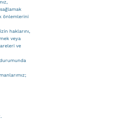
mız,
t sağlamak
k önlemlerini
zin haklarını,
etmek veya
releri ve
si durumunda
şmanlarımız;
.