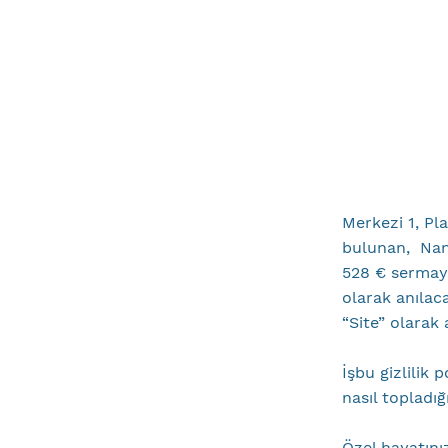
Merkezi 1, Pl
bulunan, Nante
528 € sermay
olarak anıla
“Site” olarak 
İşbu gizlilik p
nasıl topladığ
Özel hayatınız