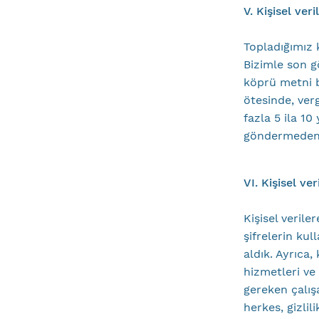
V. Kişisel ver
Topladığımız ki
Bizimle son g
köprü metni ba
ötesinde, ver
fazla 5 ila 10
göndermeden) 
VI. Kişisel ver
Kişisel verile
şifrelerin kul
aldık. Ayrıca,
hizmetleri ve 
gereken çalış
herkes, gizli