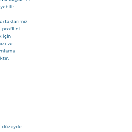
abilir.
 ortaklarımız
 profilini
 için
ızı ve
nımlama
tır.
li düzeyde