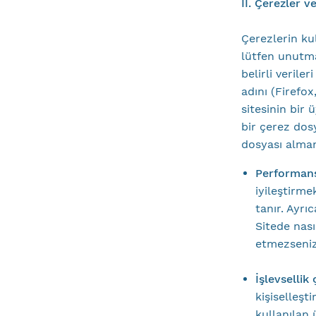
II. Çerezler v
Çerezlerin kul
lütfen unutma
belirli verile
adını (Firefo
sitesinin bir 
bir çerez dos
dosyası almam
Performans
iyileştirme
tanır. Ayrı
Sitede nası
etmezseniz
İşlevsellik
kişiselleşt
kullanılan 