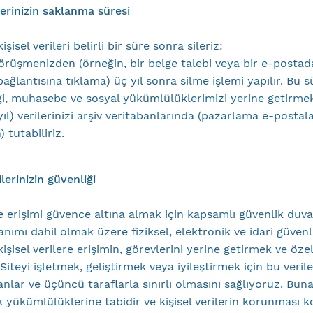
ilerinizin saklanma süresi
şisel verileri belirli bir süre sonra sileriz:
örüşmenizden (örneğin, bir belge talebi veya bir e-postad
ğlantısına tıklama) üç yıl sonra silme işlemi yapılır. Bu s
gi, muhasebe ve sosyal yükümlülüklerimizi yerine getirmek
 yıl) verilerinizi arşiv veritabanlarında (pazarlama e-postala
tutabiliriz.
ilerinizin güvenliği
re erişimi güvence altına almak için kapsamlı güvenlik duva
lanımı dahil olmak üzere fiziksel, elektronik ve idari güven
 kişisel verilere erişimin, görevlerini yerine getirmek ve özel
Siteyi işletmek, geliştirmek veya iyileştirmek için bu veril
anlar ve üçüncü taraflarla sınırlı olmasını sağlıyoruz. Bun
lik yükümlülüklerine tabidir ve kişisel verilerin korunması