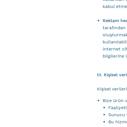
kabul etme
Reklam hed
tarafından y
oluşturmak
kullanılabi
internet c
bilgilerine
III. Kişisel ver
Kişisel veriler
Bize ürün v
Faaliyet
Sunucu v
Bu hizme