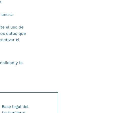
o.
manera
te el uso de
los datos que
activar el
nalidad y la
Base legal del
tratamiento