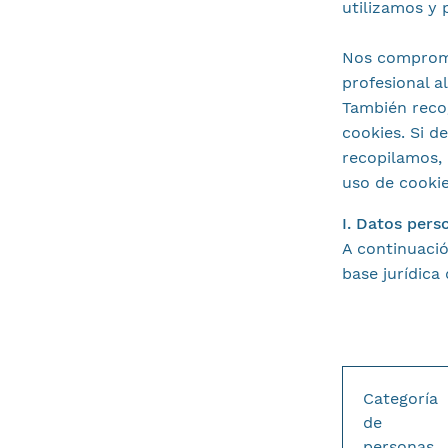
utilizamos y 
Nos comprome
profesional 
También recog
cookies. Si d
recopilamos, 
uso de cooki
I. Datos pers
A continuació
base jurídica
Categoría
de
personas