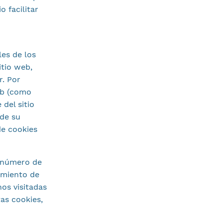
 facilitar
es de los
itio web,
. Por
eb (como
del sitio
 de su
de cookies
l número de
dimiento de
os visitadas
tas cookies,