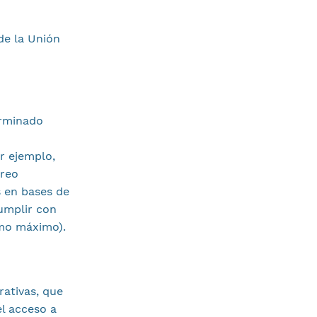
de la Unión
erminado
r ejemplo,
rreo
s en bases de
cumplir con
como máximo).
rativas, que
l acceso a