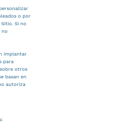
personalizar
pleados o por
Sitio. Si no
s no
en implantar
s para
 sobre otros
se basan en
 no autoriza
s: