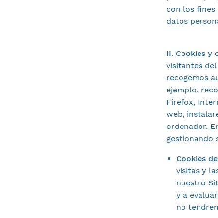
con los fines
datos persona
II. Cookies y
visitantes de
recogemos au
ejemplo, rec
Firefox, Inte
web, instala
ordenador. En
gestionando s
Cookies d
visitas y l
nuestro Si
y a evaluar
no tendrem