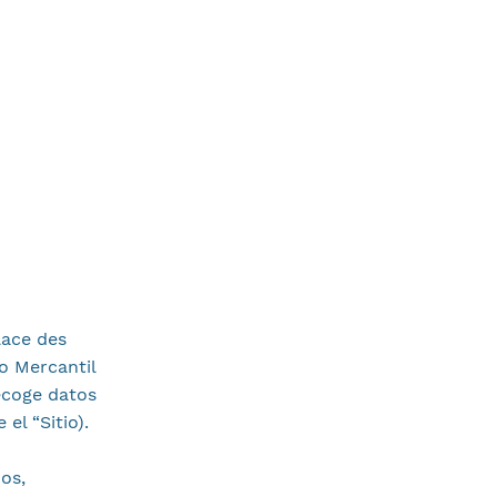
lace des
o Mercantil
ecoge datos
el “Sitio).
os,