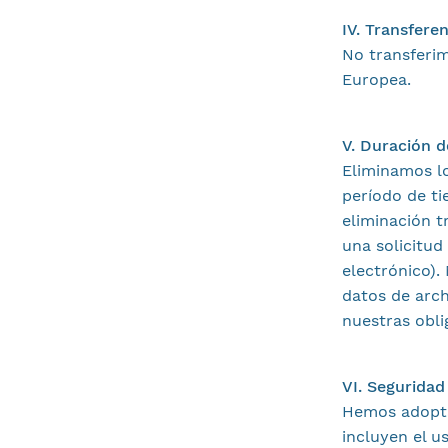
IV. Transfere
No transferi
Europea.
V. Duración 
Eliminamos l
período de t
eliminación t
una solicitud
electrónico).
datos de arch
nuestras obli
VI. Seguridad
Hemos adoptad
incluyen el u