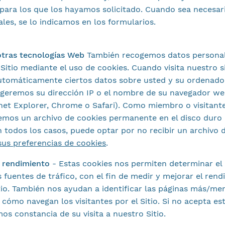
 para los que los hayamos solicitado. Cuando sea necesario
les, se lo indicamos en los formularios.
 otras tecnologías Web
También recogemos datos personal
l Sitio mediante el uso de cookies. Cuando visita nuestro s
tomáticamente ciertos datos sobre usted y su ordenador
ogeremos su dirección IP o el nombre de su navegador w
rnet Explorer, Chrome o Safari). Como miembro o visitante 
remos un archivo de cookies permanente en el disco duro
 todos los casos, puede optar por no recibir un archivo 
us preferencias de cookies
.
e rendimiento
-
Estas cookies nos permiten determinar e
as fuentes de tráfico, con el fin de medir y mejorar el ren
tio. También nos ayudan a identificar las páginas más/men
 cómo navegan los visitantes por el Sitio. Si no acepta es
os constancia de su visita a nuestro Sitio.