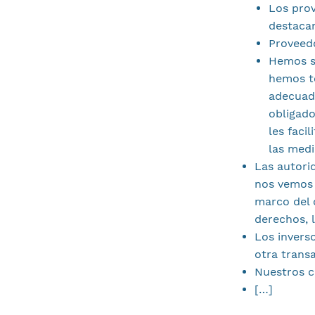
Los prov
destaca
Proveedo
Hemos s
hemos t
adecuad
obligado
les faci
las medi
Las autorid
nos vemos 
marco del 
derechos, 
Los invers
otra trans
Nuestros c
[…]