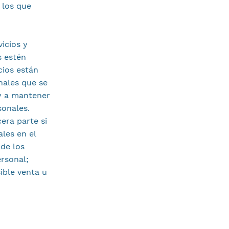
 los que
icios y
s estén
cios están
nales que se
 y a mantener
sonales.
cera parte si
les en el
 de los
ersonal;
ible venta u