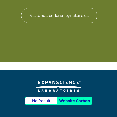
Visítanos en Iana-bynature.es
No Result
Website Carbon