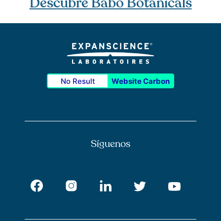
Descubre Babo Botanicals
No Result
Website Carbon
Síguenos
Facebook
Instagram
LinkedIn
Twitter
Youtub