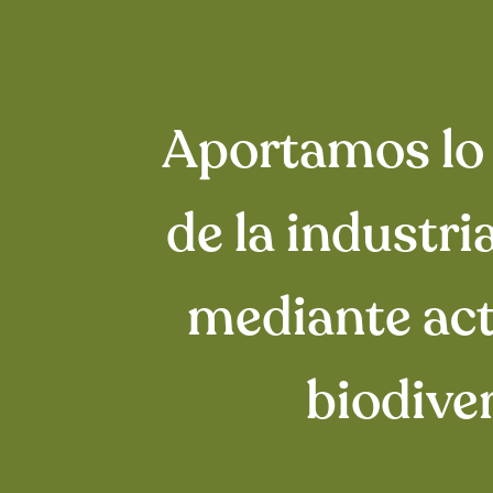
Aportamos lo m
de la industr
mediante act
biodive