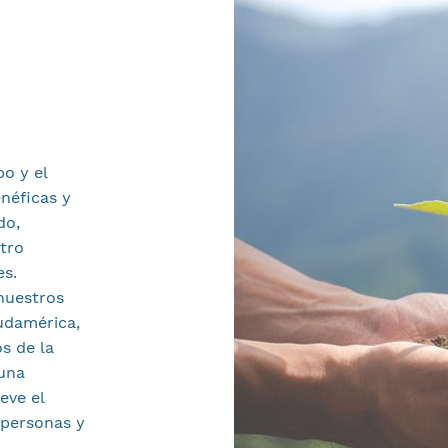
o y el
néficas y
do,
tro
es.
nuestros
udamérica,
s de la
 una
eve el
 personas y