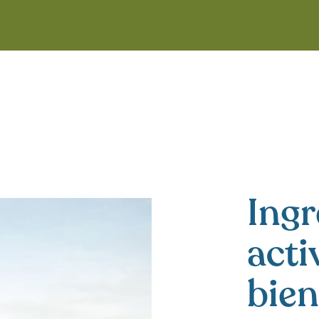
Ingr
acti
bien