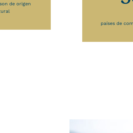
son de origen
tural
países de com