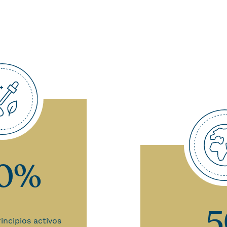
00%
5
incipios activos