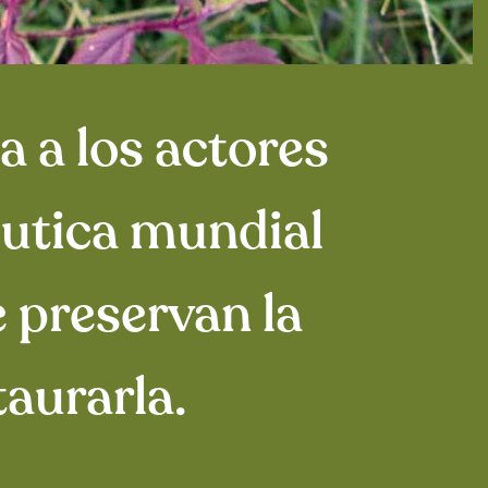
a a los actores
éutica mundial
 preservan la
aurarla.