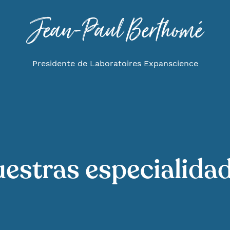
Jean-Paul Berthomé
Presidente de Laboratoires Expanscience
estras especialida