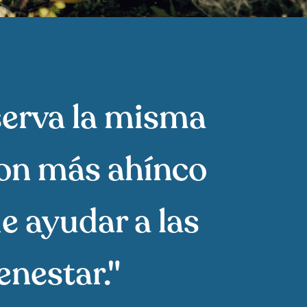
serva la misma
con más ahínco
de ayudar a las
enestar."