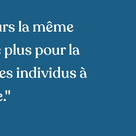
urs la même
 plus pour la
les individus à
."