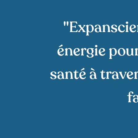
"Expanscie
énergie pour
santé à traver
f